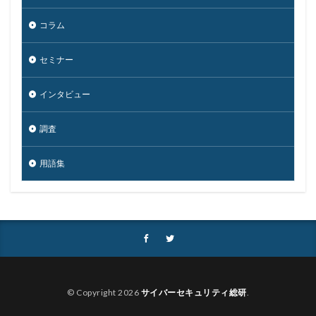
換金
損害
改ざん
改正個人情報保護法
攻撃
攻撃インフラ
攻撃メール
攻撃手法
コラム
攻撃者
政府
教育
教育委員会
セミナー
教育新聞社
教育機関
数
新型
新型ウイルス
新型コロナウイルス
新潟県
インタビュー
新種
方針
日本
日本HP
日本サイバー犯罪対策センター
調査
日本医科大学武蔵小杉病院
日本損害保険協会
用語集
日本郵便
日銀
明海大学
暗号
暗号BOM
暗号化
暗号移行
暗号資産
暗号通貨
更新
更新プログラム
東京
東京オリンピック
東京五輪
東京都
校務システム
株価
検出
検知
検索
構文
標的
標的型メール
標的型メール訓練
標的型攻撃
© Copyright 2026
サイバーセキュリティ総研
.
権限
機密
機密性
機密情報
機能