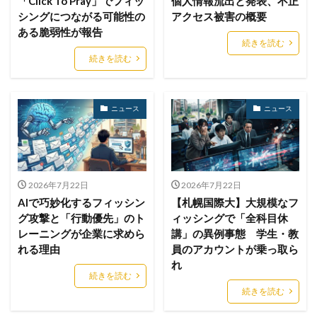
「Click To Pray」でフィッ
個人情報流出と発表、不正
シングにつながる可能性の
アクセス被害の概要
メールアカウント情報
メールアドレス
ある脆弱性が報告
メールアドレス情報
メールサーバー
メール誤送信
続きを読む
続きを読む
メディアワークス
メディバンク
メリット
モナコイン
モニタリング
モバイル
やってはいけない
ヤフー
ヤマダ電機
ヤマハ
ニュース
ニュース
ユーザー
ユーザー情報
ユーロフィン
ゆうちょ
ゆうちょ銀行
ユニクロ
ライセンス
ラグナロッカー
ラテラルフィッシングメール
2026年7月22日
2026年7月22日
ランキング
ランサム
ランサムウェア
AIで巧妙化するフィッシン
【札幌国際大】大規模なフ
ランサムウェア. Windows
ランサムウェア対策
グ攻撃と「行動優先」のト
ィッシングで「全科目休
ランサムウェア被害
ランダムサブドメイン攻撃
レーニングが企業に求めら
講」の異例事態 学生・教
れる理由
員のアカウントが乗っ取ら
リアルタイム
リクエスト
リコー
リスク
れ
リスト型攻撃
リップル
リテラシー
続きを読む
続きを読む
リバースヴィッシング
リモート
リモートコントロール
リモートワーク