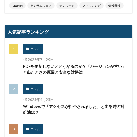
Emotet
ランサムウェア
テレワーク
フィッシング
情報漏洩
企業
企業向け
会社
位置情報
使いまわし
使い回し
侵入
保守
保護
個人
個人向け
個人情報
個人情報保護委員会
人気記事ランキング
個人情報保護法
個人情報流出
個人情報漏洩
偽装
偽装サイト
偽装ページ
偽警告
コラム
偽造
元社員
充電
全国銀行協会
2026年7月29日
公共機関
公的機関
公開
内部
内部不正
PDFを更新しないとどうなるのか？「バージョンが古い」
と出たときの原因と安全な対処法
内閣サイバーセキュリティセンター
内閣府沖縄総合事務局
再生可能エネルギー
コラム
再発防止
写真
初期アクセスブローカー
2025年4月25日
初期侵入
初期設定
制裁金
削除
助成金
Windowsで「アクセスが拒否されました」と出る時の対
北朝鮮
医師
医療
医療機関
半田病院
処法は？
印影
厚労省初動対応チーム
原因
原子力規制庁
口座情報
可視化
国分生協病院
コラム