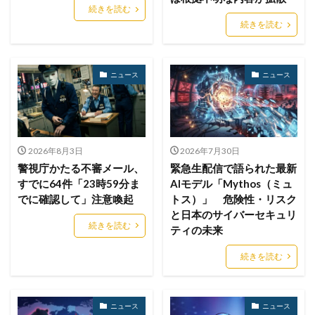
続きを読む
バニティURL
ハフニウム
ばらまき
バレる
続きを読む
パロアルト
ビジネスメール
ビジネスメール詐欺
ビックデータ
ビッグローブ
ビットコイン
ニュース
ニュース
ビットポイント
ビデオ会議
ビデオ会議ツール
ヒューマンエラー
ファームウェア
ファイアウォール
ファイブ・アイズ
ファイル
ファイルレス
ファイルレス攻撃
フィッシング
2026年8月3日
2026年7月30日
フィッシングサイト
フィッシングメール
警視庁かたる不審メール、
緊急生配信で語られた最新
すでに64件「23時59分ま
AIモデル「Mythos（ミュ
フィッシングメールにどう対処すべきか?
でに確認して」注意喚起
トス）」 危険性・リスク
フィッシング対策協議会
フィッシング詐欺
と日本のサイバーセキュリ
続きを読む
フィルタリング
フェス
フォーティネット
ティの未来
フォーム
フォレスター
フォレンジック
続きを読む
ブックマーク
プライバシー
プライバシーマーク
ブラウザ
ブルートフォースアタック
ブルガリア
ニュース
ニュース
プロキシ
プログラム
プロダクトキー