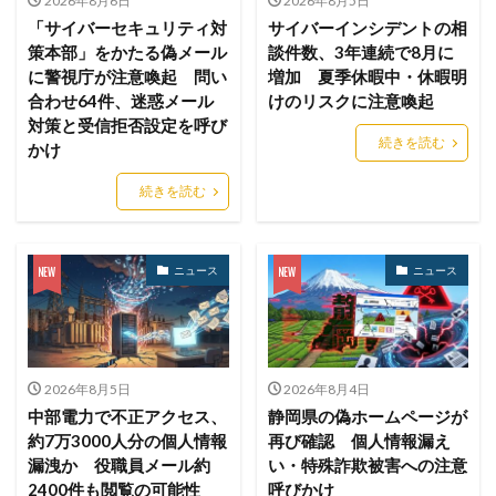
2026年8月6日
2026年8月5日
ストレージ
スパイ
スパイウェア
スパム
「サイバーセキュリティ対
サイバーインシデントの相
スパムメール
スピアフィッシング
スプーフィング
策本部」をかたる偽メール
談件数、3年連続で8月に
に警視庁が注意喚起 問い
増加 夏季休暇中・休暇明
スマートEDR
スマートスピーカー
スマートフォン
合わせ64件、迷惑メール
けのリスクに注意喚起
スマートポンプ
スマホ
スミッシング
対策と受信拒否設定を呼び
続きを読む
かけ
セイコーグループ株式会社
セキュア
セキュリティ
セキュリティアプリ
セキュリティインシデント
続きを読む
セキュリティエンジニア
セキュリティコード
セキュリティソフト
セキュリティニュース
ニュース
ニュース
セキュリティパッチ
セキュリティプログラム
セキュリティベンダー
セキュリティポリシー
セキュリティ人材
セキュリティ企業
セキュリティ対策
セキュリティ教育
2026年8月5日
2026年8月4日
セキュリティ脆弱性
セキュリティ補助金
中部電力で不正アクセス、
静岡県の偽ホームページが
約7万3000人分の個人情報
再び確認 個人情報漏え
セキュリティ製品
セキュリティ診断
セブン銀行
漏洩か 役職員メール約
い・特殊詐欺被害への注意
セミナー
ゼロデイ
ゼロディ
ゼロデイ攻撃
2400件も閲覧の可能性
呼びかけ