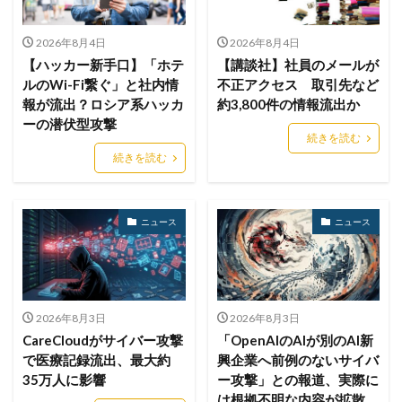
ドメイン名ハイジャック
トヨタ
トラフィック
トレーディングボット
トレンドマイクロ
2026年8月4日
2026年8月4日
【ハッカー新手口】「ホテ
【講談社】社員のメールが
トロイの木馬
ドン・キホーテ
なりすまし
ルのWi-Fi繋ぐ」と社内情
不正アクセス 取引先など
なりすましメール
ニチレイ
ニトリ
ニュース
報が流出？ロシア系ハッカ
約3,800件の情報流出か
ーの潜伏型攻撃
ネット
ネットバンキング
ネットワーク
続きを読む
ネットワーク侵入
ノーウェアランサム
続きを読む
ノートパソコン
ノートン
のっとり
バージョン
ハードディスク
バグ
ニュース
ニュース
ハクティビズム
パケット
パスワード
パスワードスプレー
パスワードレス
パスワード使い回し
パスワード解析
パスワード解除
パソコン
ハッカー
2026年8月3日
2026年8月3日
CareCloudがサイバー攻撃
「OpenAIのAIが別のAI新
ハッカーグループ
ハッカー不正アクセス
で医療記録流出、最大約
興企業へ前例のないサイバ
ハッカー集団
ハッキング
ハッキングされました
35万人に影響
ー攻撃」との報道、実際に
バックアップ
パッチ
ハニーポット
は根拠不明な内容が拡散