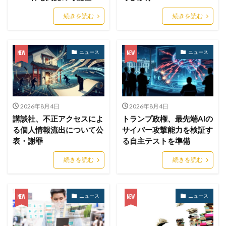
ゼロトラスト
センチネルワン
ソース
続きを読む
続きを読む
ソースコード
ソフォス
ソフト
ソフトウェア
ソフトスキル
ソフトバンク
ダークウェブ
ニュース
ニュース
ダークトレース
ダークネット市場
タイポスクワッティング
ダイレクトメール
ダウンロード
ダブルチェック
タリン・メカニズム
チェック
チェックポイント
チャットワーク
2026年8月4日
2026年8月4日
ツール
データ
データフォレンジック
講談社、不正アクセスによ
トランプ政権、最先端AIの
る個人情報流出について公
サイバー攻撃能力を検証す
データベース
データ修復
データ復元
表・謝罪
る自主テストを準備
データ復旧
データ持ち出し
データ破壊
ディープフェイク
ディズニー
デザリング
続きを読む
続きを読む
デジタル
デジタルフォレンジック
デバイス
テレマティクス
テレワーク
テレワークセミナー
ニュース
ニュース
テレワークのセキュリティ
どうなる
ドッペルゲンガードメイン
ドメイン