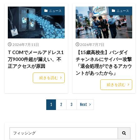
リモートワークセミナー
ニュース
ニュース
リモートワークセミナー.テレワーク
リンク
ルーター
レシートジェネレーター
ローソン
ログ
ログイン
ログ監視
ロシア
ロック
2026年7月11日
2026年7月7日
ワークスタイルテック
ワードプレス
ワーム
T COMでメールアドレス1
【15歳高校生】バンダイ
ワイファイ
ワンタイムパスワード
一括送信
万9000件超が漏えい、不
チャンネルにサイバー攻撃
一斉送信
一斉送信時
三井住友カード
正アクセスが原因
「退会処理ができるアカウ
ントがあったから」
三菱電機
不具合
不審
不審メール
不正
続きを読む
不正アクセス
不正アプリ
不正プログラム
続きを読む
不正メール
不正ログイン
不正利用
不正送信
不正送金
中古
中国
中国人
中小企業
1
2
3
Next
乗っ取られたら
乗っ取り
九州大学
事例
事故
二次被害
二段階
二段階認証
亜種
人材
人為的ミス
人的ミス
令和
仮想デスクトップ
仮想通貨
仮想通過
任天堂