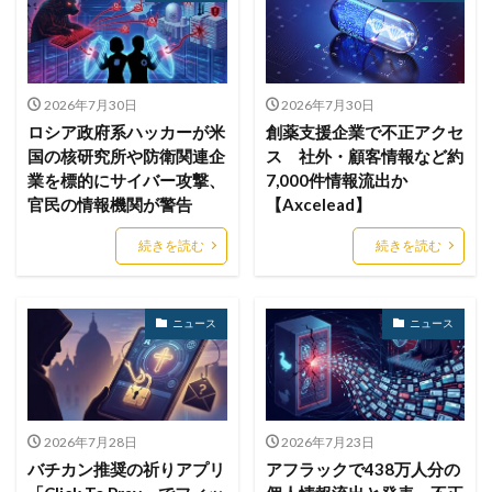
ブロックチェーン
ペーパーレス化
ペアリング
ベトナム
ベネッセ
ペネトレーションテスト
ホームページ
ホームページ公開
ポーランド
2026年7月30日
2026年7月30日
ボイスフィッシング
ポイント
ホスティング
ロシア政府系ハッカーが米
創薬支援企業で不正アクセ
国の核研究所や防衛関連企
ス 社外・顧客情報など約
ポスト量子暗号
ボット
ボットネット
業を標的にサイバー攻撃、
7,000件情報流出か
ポップアップ
ホテル
ポリ・ネットワーク
官民の情報機関が警告
【Axcelead】
ポリシー
マイク
マイクロソフト
続きを読む
続きを読む
マイクロソフト・アクティブ・プロテクションズ・プログラム
マイクロソフトアカウント
マイクロソフトエクスチェンジサーバー
マイナビ
ニュース
ニュース
マイナポイント
マウイランサムウェア
マカフィー
マクロ
マスキング
マルウェア
マルウェア感染
マルスパム
マルバタイジング
2026年7月28日
2026年7月23日
マンディアント
ミス
メーリングリスト
バチカン推奨の祈りアプリ
アフラックで438万人分の
メール
メール 誤送信
メールアカウント