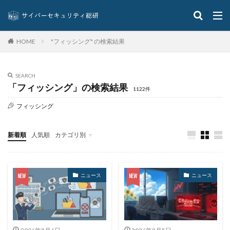
サイバー
サイバーインシデント
サイバーセキュリティ
サイバーセキュリティお助け隊
サイバーセキュリティ保険
サイバーセキュリティ協議会
"フィッシング" の検索結果
HOME
サイバーセキュリティ基本法
サイバーリーズン
サイバーリスク保険
サイバー保険
サイバー攻撃
SEARCH
サイバー攻撃の歴史
サイバー犯罪
「フィッシング」の検索結果
1122件
サイバー犯罪条約
サイボウズ
サイランス
フィッシング
サプライチェーン
サポート
サポート詐欺
シーザーズ
シグネチャ
シグネチャー
新着順
人気順
カテゴリ別
システム
システムエラー
システムエンジニア
イベント
インタビュー
クイズ
ニュース
システムトラブル
システム設定
システム障害
ニュース
ニュース
シマンテック
シャドーAI
シャドーIT
シャドウAI
シルバニアファミリー
スキミング
スキャン
スキル
スクリプト
スケウェアブロッカー
スタバ
ステガノグラフィ