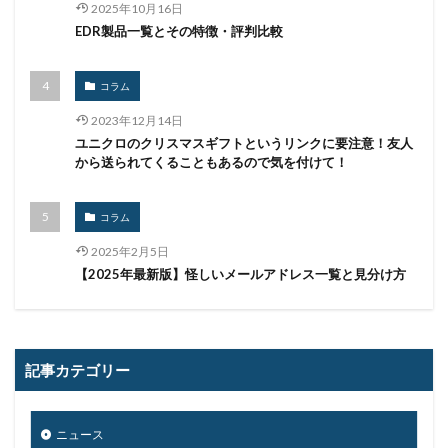
国連安全保障理事会
地域金融機関
基本方針
2025年10月16日
多要素認証
大企業
大多喜ガス
EDR製品一覧とその特徴・評判比較
大阪急性期・総合医療センター
太陽光発電
コラム
奇安信集団
宅ふぁいる便
宅地建物取引業者免許
安全性
定額給付金
富士通
対策
2023年12月14日
ユニクロのクリスマスギフトというリンクに要注意！友人
対策方法
対談
専門家パネル
小学校
から送られてくることもあるので気を付けて！
小学館
岐阜
巧妙化
広告
広島
座談会
強化
復元
復旧
コラム
快活フロンティア
悪意
悪用
情報
2025年2月5日
情報システム
情報セキュリティ
【2025年最新版】怪しいメールアドレス一覧と見分け方
情報セキュリティマネジメントシステム
情報共有
情報流出
情報漏洩
情報窃取
情報管理
情報資産
情報閲覧
感染
慶応義塾大学
記事カテゴリー
慶應義塾大学
懲戒免職
手口
手口、
手数料
技術
技術情報
持ち出し
掲載
ニュース