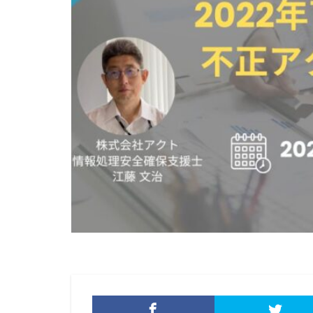
削除
助成金
原因
原子力
基本方針
多
奇安信集団
対策方法
対
座談会
強化
情報セキュリティ
情報窃取
情
手口
手口、
改正個人情報保護
教育委員会
新種
方針
日本損害保険協会
暗号資産
暗
校務システム