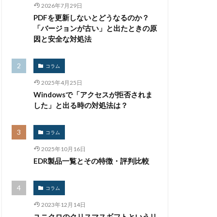
2026年7月29日
厚労省初動対応チーム
PDFを更新しないとどうなるのか？
地域金融機関
「バージョンが古い」と出たときの原
太陽光発電
因と安全な対処法
通
対策
広島
コラム
情報システム
2025年4月25日
Windowsで「アクセスが拒否されま
情報漏洩
した」と出る時の対処法は？
大学
懲戒免職
損害
改ざん
コラム
政府
教育
2025年10月16日
ウイルス
新潟県
EDR製品一覧とその特徴・評判比較
蔵小杉病院
暗号移行
コラム
京五輪
東京都
2023年12月14日
標的型メール訓練
ユニクロのクリスマスギフトというリ