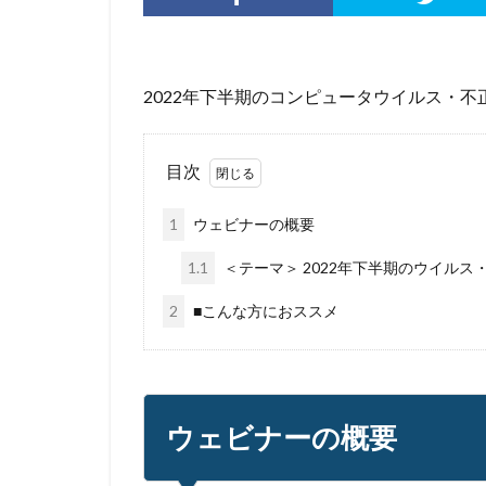
標的型攻撃
決済情報
決
添付ファイル
2022年下半期のコンピュータウイルス・
生成AI
産業
目的
知識
目次
秘密保持
種
経営者
経済
1
ウェビナーの概要
脅威ハンティング
1.1
＜テーマ＞ 2022年下半期のウイル
被害原因
被
2
■こんな方におススメ
詐欺サイト
誤操作
誤表
警視庁サイバーセ
転売
迷惑メ
ウェビナーの概要
配信サービス
量子脅威対策