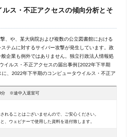
電子マネー
電話番号
音声
顔認証
顧客情報
駆除
ウイルス・不正アクセスの傾向分析とそ
検索
S攻撃、や、某大病院および複数の公立図書館における
システムに対するサイバー攻撃が発生しています。政
一般企業も例外ではありません。独立行政法人情報処
ウイルス・不正アクセスの届出事例 [2022年下半期
ースに、2022年下半期のコンピュータウイルス・不正ア
時10分 ※途中入退室可
示されることはございませんので、ご安心ください。
すと、ウェビナーで使用した資料を送付致します。