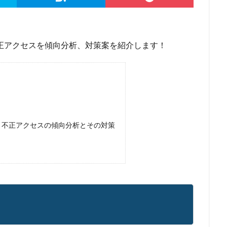
権限
機密
機密性
機密情報
機能
民間企業
求人
済画面
法人
法人情報
法律
注意
注意喚起
流出
港区
漏洩
点検
特許庁
犯罪グループ
独立行政法人
不正アクセスを傾向分析、対策案を紹介します！
スパイ
町民
画面ロック
病院
白梅豊岡病院
盗難
研修
破壊
確認不足
社内教育
社労士
社労夢
類
積水ハウス
窃取
窃盗
第三者
管理
管理者権限
連
給付金
総務省
総当たり攻撃
置き引き
署名
群
脅迫
脆弱性
脆弱性診断
自動車
自治体
行政
ス・不正アクセスの傾向分析とその対策
疑者
補助金
製品
製品比較
規制
設定ミス
診断
詐欺メール
認証
認証ダンピング
認証情報
誘導
誤入力
示
誤送信
調査
調査方法
警告
警察
警視庁
キュリティ対策本部
豚の屠殺詐欺
負荷
資格
資産
踏み
ール
退職
通信の秘密
通販サイト
運用
違反
遠隔
重要
量子コンピューター セキュリティ
量子科学研究技術開発機構
金融
金融庁
金融機関
銀行
長崎
長野日報
開封