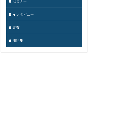
セミナー
騙る
高級車
インタビュー
調査
用語集