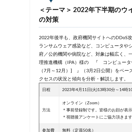
防犯
障害
＜テーマ＞
2022年下半期の
の対策
2022年後半も、政府機関サイトへのDDo
ランサムウェア感染など、コンピュータや
府／公的機関や病院など、対象は幅広く、
理推進機構（IPA）様の 『 コンピュータ
（7月～12月）] 』（3月2日公開）をベ
クセスの状況と傾向を分析・解説します。
日程
2023年4月11日(火)13時30分～14
オンライン（Zoom）
方法
＊事前登録制です。皆様のお顔が表
＊視聴後アンケートにご協力頂きま
参加費
無料（定員50名）