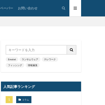
リクエスト
トペーパー
お問い合わせ
リモート
ナー.テレワーク
ログ監視
ロシア
ムパスワード
審
不審メール
不正利用
乗っ取り
Emotet
ランサムウェア
テレワーク
人為的ミス
フィッシング
情報漏洩
企業向け
個人向け
偽装
人気記事ランキング
公共機関
沖縄総合事務局
コラム
期設定
制裁金