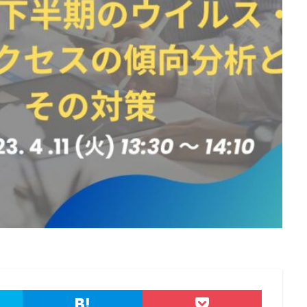
北朝鮮
医師
医療
医療機関
半田病院
印影
規制庁
口座情報
可視化
国分生協病院
国連安全保障理事会
要素認証
大企業
大多喜ガス
大阪急性期・総合医療センター
宅ふぁいる便
宅地建物取引業者免許
安全性
定額給付金
富士
談
専門家パネル
小学校
小学館
岐阜
巧妙化
広告
復元
復旧
快活フロンティア
悪意
悪用
情報
情報セキュリティマネジメントシステム
情報共有
情報流出
報管理
情報資産
情報閲覧
感染
慶応義塾大学
慶應義塾
手数料
技術
技術情報
持ち出し
掲載
換金
法
攻撃
攻撃インフラ
攻撃メール
攻撃手法
攻撃者
教育新聞社
教育機関
数
新型
新型ウイルス
新型コロナ
日本
日本HP
日本サイバー犯罪対策センター
日本医科大学武
日本郵便
日銀
明海大学
暗号
暗号BOM
暗号化
号通貨
更新
更新プログラム
東京
東京オリンピック
東
株価
検出
検知
検索
構文
標的
標的型メール