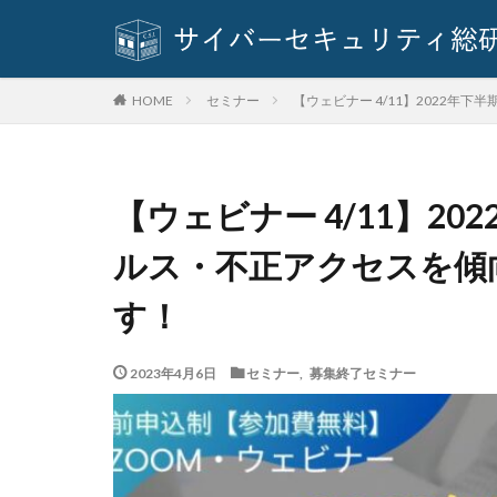
ランサムウェア対
リコー
リス
リモートコントロ
セミナー
【ウェビナー 4/11】2022
HOME
リンク
ルー
ロック
ワー
一括送信
一
【ウェビナー 4/11】2
不正
不正ア
不正送信
不
ルス・不正アクセスを傾
九州大学
事
す！
人的ミス
令
会社
位置情
2023年4月6日
セミナー
,
募集終了セミナー
個人情報
個
偽装サイト
公的機関
公
再生可能エネルギ