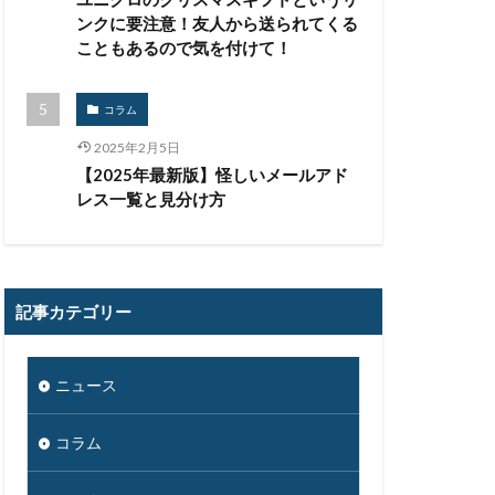
決済
ンクに要注意！友人から送られてくる
こともあるので気を付けて！
添付
生体認証
コラム
監査
監視
2025年2月5日
禁止
私物
【2025年最新版】怪しいメールアド
紀永
紛失
レス一覧と見分け方
馬
脅威
被害
被害事例
証拠
詐欺
記事カテゴリー
誤掲載
ニュース
台
身代金
遠隔操作
コラム
量子耐性暗号
開発
閲覧