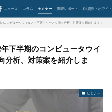
策
ランサムウェア被害
ランダムサブドメイン攻撃
リアルタイム
ニュース
コラム
セミナー
調査レポート
DL資料・ホワイ
ク
リスト型攻撃
リップル
リテラシー
リバースヴィッシング
ール
リモートワーク
リモートワークセミナー
リモートワークセミ
年下半期のコンピュータウイルス・不正アクセスを傾向分析、対策案を紹介します！
ター
レシートジェネレーター
ローソン
ログ
ログイン
クスタイルテック
ワードプレス
ワーム
ワイファイ
ワンタイ
斉送信
一斉送信時
三井住友カード
三菱電機
不具合
不
022年下半期のコンピュータウイ
クセス
不正アプリ
不正プログラム
不正メール
不正ログイン
正送金
中古
中国
中国人
中小企業
乗っ取られたら
向分析、対策案を紹介しま
例
事故
二次被害
二段階
二段階認証
亜種
人材
和
仮想デスクトップ
仮想通貨
仮想通過
任天堂
企業
報
使いまわし
使い回し
侵入
保守
保護
個人
人情報保護委員会
個人情報保護法
個人情報流出
個人情報漏洩
セミナー
偽装ページ
偽警告
偽造
元社員
充電
全国銀行協会
開
内部
内部不正
内閣サイバーセキュリティセンター
内閣府
ー
再発防止
写真
初期アクセスブローカー
初期侵入
初