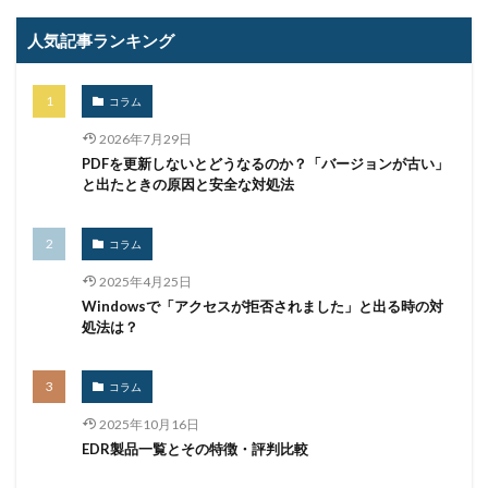
事故
二次被害
二段階
二段階認証
亜種
人気記事ランキング
人材
人為的ミス
人的ミス
令和
仮想デスクトップ
仮想通貨
仮想通過
任天堂
コラム
企業
企業向け
会社
位置情報
2026年7月29日
使いまわし
使い回し
侵入
保守
保護
PDFを更新しないとどうなるのか？「バージョンが古い」
個人
個人向け
個人情報
個人情報保護委員会
と出たときの原因と安全な対処法
個人情報保護法
個人情報流出
個人情報漏洩
偽装
偽装サイト
偽装ページ
偽警告
コラム
偽造
元社員
充電
全国銀行協会
2025年4月25日
Windowsで「アクセスが拒否されました」と出る時の対
公共機関
公的機関
公開
内部
内部不正
処法は？
内閣サイバーセキュリティセンター
内閣府沖縄総合事務局
再生可能エネルギー
コラム
再発防止
写真
初期アクセスブローカー
2025年10月16日
初期侵入
初期設定
制裁金
削除
助成金
EDR製品一覧とその特徴・評判比較
北朝鮮
医師
医療
医療機関
半田病院