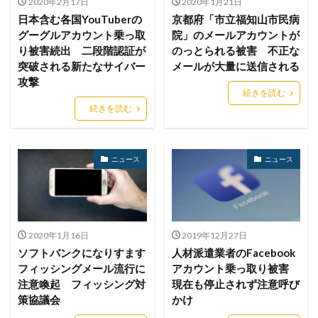
テレマティクス
テレワーク
テレワークセミナー
2020年2月17日
2020年1月21日
日本含む各国YouTuberの
京都府「市立福知山市民病
テレワークのセキュリティ
どうなる
グーグルアカウント乗っ取
院」のメールアカウントが
ドッペルゲンガードメイン
ドメイン
り被害続出 二段階認証が
のっとられる被害 不正な
ドメイン名ハイジャック
トヨタ
トラフィック
突破される新たなサイバー
メールが大量に送信される
攻撃
トレーディングボット
トレンドマイクロ
続きを読む
トロイの木馬
ドン・キホーテ
なりすまし
続きを読む
なりすましメール
ニチレイ
ニトリ
ニュース
ネット
ネットバンキング
ネットワーク
ニュース
ニュース
ネットワーク侵入
ノーウェアランサム
ノートパソコン
ノートン
のっとり
バージョン
ハードディスク
バグ
ハクティビズム
パケット
パスワード
2020年1月16日
2019年12月27日
ソフトバンクになりすます
人材派遣業者のFacebook
パスワードスプレー
パスワードレス
フィッシングメール流行に
アカウント乗っ取り被害
パスワード使い回し
パスワード解析
注意喚起 フィッシング対
現在も停止されず注意呼び
策協議会
かけ
パスワード解除
パソコン
ハッカー