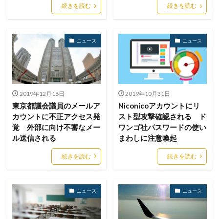
ハッカーグループ
ハッカー不正アクセス
続きを読む
続きを読む
ハッカー集団
ハッキング
ハッキングされました
バックアップ
パッチ
ハニーポット
ニュース
ニュース
バニティURL
ハフニウム
ばらまき
バレる
パロアルト
ビジネスメール
ビジネスメール詐欺
ビックデータ
ビッグローブ
ビットコイン
ビットポイント
ビデオ会議
ビデオ会議ツール
2019年12月18日
2019年10月31日
ヒューマンエラー
ファームウェア
東京都議会議員のメールア
Niconicoアカウントにリ
カウントに不正アクセス発
スト型攻撃確認される ド
ファイアウォール
ファイブ・アイズ
ファイル
覚 外部に向け不審なメー
ワンゴ社パスワードの使い
ファイルレス
ファイルレス攻撃
フィッシング
ル送信される
まわしに注意喚起
フィッシングサイト
フィッシングメール
続きを読む
続きを読む
フィッシングメールにどう対処すべきか?
フィッシング対策協議会
フィッシング詐欺
ニュース
ニュース
フィルタリング
フェス
フォーティネット
フォーム
フォレスター
フォレンジック