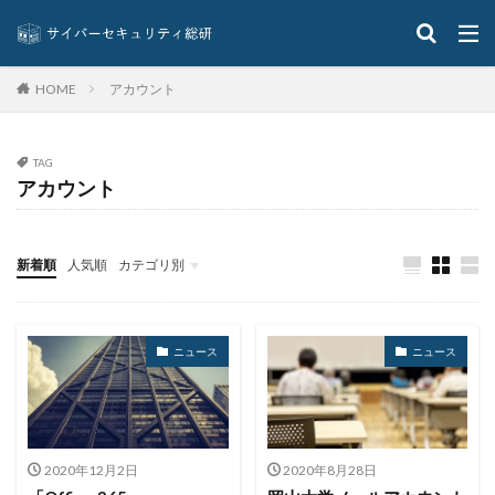
コロナウイルス
コロニアル・パイプライン
コンプライアンス
サーバ
サーバー
サイト
アカウント
HOME
サイバー
サイバーインシデント
サイバーセキュリティ
サイバーセキュリティお助け隊
サイバーセキュリティ保険
サイバーセキュリティ協議会
TAG
アカウント
サイバーセキュリティ基本法
サイバーリーズン
サイバーリスク保険
サイバー保険
サイバー攻撃
サイバー攻撃の歴史
サイバー犯罪
新着順
人気順
カテゴリ別
サイバー犯罪条約
サイボウズ
サイランス
イベント
インタビュー
クイズ
ニュース
サプライチェーン
サポート
サポート詐欺
ニュース
ニュース
シーザーズ
シグネチャ
シグネチャー
システム
システムエラー
システムエンジニア
システムトラブル
システム設定
システム障害
シマンテック
シャドーAI
シャドーIT
2020年12月2日
2020年8月28日
シャドウAI
シルバニアファミリー
スキミング