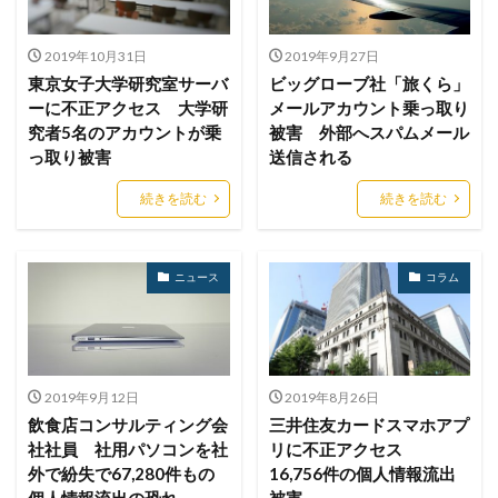
ブックマーク
プライバシー
プライバシーマーク
ブラウザ
ブルートフォースアタック
ブルガリア
2019年10月31日
2019年9月27日
プロキシ
プログラム
プロダクトキー
東京女子大学研究室サーバ
ビッグローブ社「旅くら」
ーに不正アクセス 大学研
メールアカウント乗っ取り
ブロックチェーン
ペーパーレス化
ペアリング
究者5名のアカウントが乗
被害 外部へスパムメール
ベトナム
ベネッセ
ペネトレーションテスト
っ取り被害
送信される
ホームページ
ホームページ公開
ポーランド
続きを読む
続きを読む
ボイスフィッシング
ポイント
ホスティング
ポスト量子暗号
ボット
ボットネット
ポップアップ
ホテル
ポリ・ネットワーク
ニュース
コラム
ポリシー
マイク
マイクロソフト
マイクロソフト・アクティブ・プロテクションズ・プログラム
マイクロソフトアカウント
2019年9月12日
2019年8月26日
マイクロソフトエクスチェンジサーバー
マイナビ
飲食店コンサルティング会
三井住友カードスマホアプ
マイナポイント
マウイランサムウェア
マカフィー
社社員 社用パソコンを社
リに不正アクセス
外で紛失で67,280件もの
16,756件の個人情報流出
マクロ
マスキング
マルウェア
個人情報流出の恐れ
被害