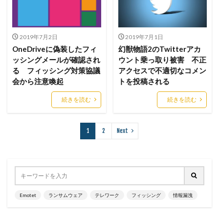
リスト型攻撃
リップル
リテラシー
リバースヴィッシング
リモート
リモートコントロール
リモートワーク
2019年7月2日
2019年7月1日
OneDriveに偽装したフィ
幻獣物語2のTwitterアカ
リモートワークセミナー
ッシングメールが確認され
ウント乗っ取り被害 不正
リモートワークセミナー.テレワーク
リンク
る フィッシング対策協議
アクセスで不適切なコメン
ルーター
レシートジェネレーター
ローソン
会から注意喚起
トを投稿される
ログ
ログイン
ログ監視
ロシア
ロック
続きを読む
続きを読む
ワークスタイルテック
ワードプレス
ワーム
ワイファイ
ワンタイムパスワード
一括送信
1
2
Next
一斉送信
一斉送信時
三井住友カード
三菱電機
不具合
不審
不審メール
不正
不正アクセス
不正アプリ
不正プログラム
不正メール
不正ログイン
不正利用
不正送信
不正送金
中古
中国
中国人
中小企業
Emotet
ランサムウェア
テレワーク
フィッシング
情報漏洩
乗っ取られたら
乗っ取り
九州大学
事例