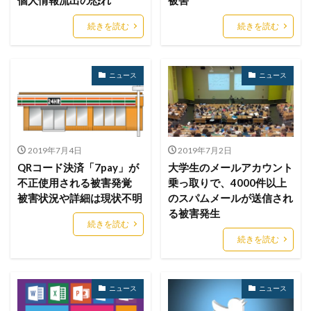
マルウェア感染
マルスパム
マルバタイジング
続きを読む
続きを読む
マンディアント
ミス
メーリングリスト
メール
メール 誤送信
メールアカウント
メールアカウント情報
メールアドレス
ニュース
ニュース
メールアドレス情報
メールサーバー
メール誤送信
メディアワークス
メディバンク
メリット
モナコイン
モニタリング
モバイル
2019年7月4日
2019年7月2日
やってはいけない
ヤフー
ヤマダ電機
ヤマハ
QRコード決済「7pay」が
大学生のメールアカウント
ユーザー
ユーザー情報
ユーロフィン
不正使用される被害発覚
乗っ取りで、4000件以上
ゆうちょ
ゆうちょ銀行
ユニクロ
ライセンス
被害状況や詳細は現状不明
のスパムメールが送信され
る被害発生
ラグナロッカー
ラテラルフィッシングメール
続きを読む
ランキング
ランサム
ランサムウェア
続きを読む
ランサムウェア. Windows
ランサムウェア対策
ランサムウェア被害
ランダムサブドメイン攻撃
ニュース
ニュース
リアルタイム
リクエスト
リコー
リスク