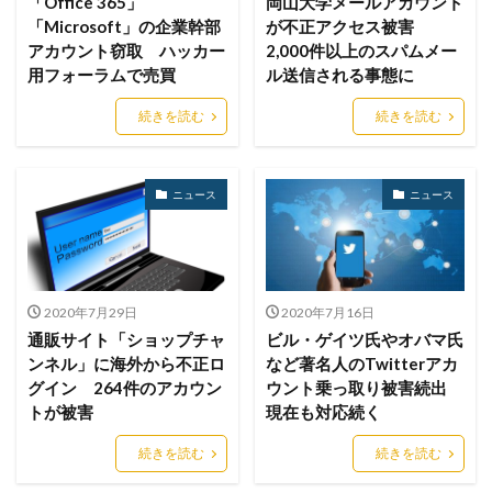
「Office 365」
岡山大学メールアカウント
「Microsoft」の企業幹部
が不正アクセス被害
スキャン
スキル
スクリプト
アカウント窃取 ハッカー
2,000件以上のスパムメー
スケウェアブロッカー
スタバ
ステガノグラフィ
用フォーラムで売買
ル送信される事態に
ストレージ
スパイ
スパイウェア
スパム
続きを読む
続きを読む
スパムメール
スピアフィッシング
スプーフィング
スマートEDR
スマートスピーカー
スマートフォン
スマートポンプ
スマホ
スミッシング
ニュース
ニュース
セイコーグループ株式会社
セキュア
セキュリティ
セキュリティアプリ
セキュリティインシデント
セキュリティエンジニア
セキュリティコード
2020年7月29日
2020年7月16日
セキュリティソフト
セキュリティニュース
通販サイト「ショップチャ
ビル・ゲイツ氏やオバマ氏
セキュリティパッチ
セキュリティプログラム
ンネル」に海外から不正ロ
など著名人のTwitterアカ
グイン 264件のアカウン
ウント乗っ取り被害続出
セキュリティベンダー
セキュリティポリシー
トが被害
現在も対応続く
セキュリティ人材
セキュリティ企業
続きを読む
続きを読む
セキュリティ対策
セキュリティ教育
セキュリティ脆弱性
セキュリティ補助金