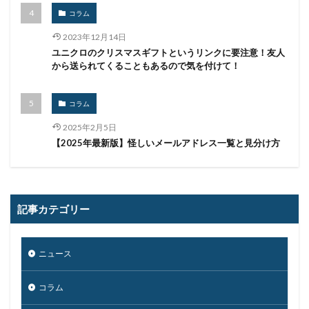
印影
厚労省初動対応チーム
原因
コラム
原子力規制庁
口座情報
可視化
国分生協病院
2023年12月14日
国連安全保障理事会
地域金融機関
基本方針
ユニクロのクリスマスギフトというリンクに要注意！友人
から送られてくることもあるので気を付けて！
多要素認証
大企業
大多喜ガス
大阪急性期・総合医療センター
太陽光発電
コラム
奇安信集団
宅ふぁいる便
宅地建物取引業者免許
2025年2月5日
安全性
定額給付金
富士通
対策
【2025年最新版】怪しいメールアドレス一覧と見分け方
対策方法
対談
専門家パネル
小学校
小学館
岐阜
巧妙化
広告
広島
座談会
強化
復元
復旧
記事カテゴリー
快活フロンティア
悪意
悪用
情報
情報システム
情報セキュリティ
ニュース
情報セキュリティマネジメントシステム
情報共有
情報流出
情報漏洩
情報窃取
情報管理
コラム
情報資産
情報閲覧
感染
慶応義塾大学