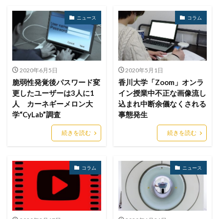
セキュリティ製品
セキュリティ診断
セブン銀行
ニュース
コラム
セミナー
ゼロデイ
ゼロディ
ゼロデイ攻撃
ゼロトラスト
センチネルワン
ソース
ソースコード
ソフォス
ソフト
ソフトウェア
2020年6月5日
2020年5月1日
ソフトスキル
ソフトバンク
ダークウェブ
脆弱性発覚後パスワード変
香川大学「Zoom」オンラ
ダークトレース
ダークネット市場
更したユーザーは3人に1
イン授業中不正な画像流し
タイポスクワッティング
ダイレクトメール
人 カーネギーメロン大
込まれ中断余儀なくされる
学“CyLab”調査
事態発生
ダウンロード
ダブルチェック
タリン・メカニズム
チェック
チェックポイント
チャットワーク
続きを読む
続きを読む
ツール
データ
データフォレンジック
データベース
データ修復
データ復元
コラム
ニュース
データ復旧
データ持ち出し
データ破壊
ディープフェイク
ディズニー
デザリング
デジタル
デジタルフォレンジック
デバイス