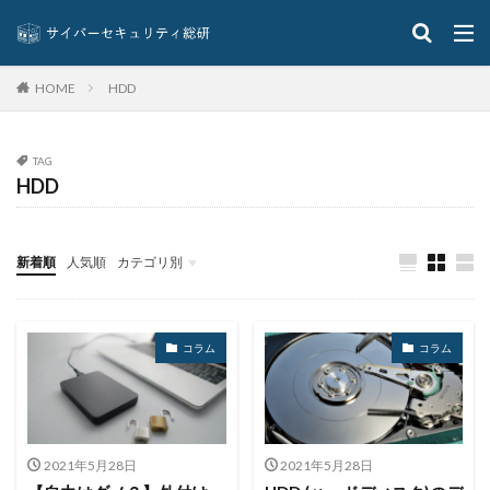
PLC
Point32Health
PowerRatankba
powershell
PQC
ProjectWEB
ProLock
Pulse Connect Secure
Pulse Secure
Purple AI
HDD
HOME
Pwn20wn Automotive
PXA Stealer
python
Pマーク
QakBot
Qilin
QR
QRコード
TAG
QUOINE
RaaS
Raccoon Stealer
HDD
Ragnar Locker
RagnarLocker
RapperBot
RedLine
RemoteWorks
Revil
RFJ
新着順
人気順
カテゴリ別
Rhadamanthys
Rhadamanthys Stealer
RHEL
イベント
インタビュー
クイズ
ニュース
Robust intelligence
Royalランサムウェア
Ryuk
S-RM
S2W
SaaS
SaaS管理
Salesforce
コラム
コラム
SALTWATER
Samba
Sangria Tempest
Scalyr
Scattered Lapsus$ Hunters
Scattered Spider
Scranos
SDK
SDカード
SEASIDE
2021年5月28日
2021年5月28日
SEASPY
SentinelLabs
SentinelOne
SEO