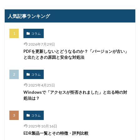
アクセス権限
アサヒグループホールディングス
人気記事ランキング
アスクル
アセスメント
アップデート
アップロード
アドウェア
アドレス
コラム
アドレス情報
アネモネ
アノニマス
アノマリ
アバスト
アプリ
アプリケーション
アラーム
2026年7月29日
PDFを更新しないとどうなるのか？「バージョンが古い」
アンインストール
アンケート
アンチウイルス
と出たときの原因と安全な対処法
アンチウィルス
アンチウィルスソフト
イーサリアム
イオン
イベント
コラム
インジェクション
インシデント
2025年4月25日
インシデントウイルス
インシデントレスポンス
Windowsで「アクセスが拒否されました」と出る時の対
処法は？
インシデント対応
インスタ
インストール
インターネット
インタビュー
イントラ
コラム
インフォスティーラー
インフラ
インフルエンサー
2025年10月16日
ウィルス
ウイルス
ウイルスバスター
EDR製品一覧とその特徴・評判比較
ウィルスバスター
ウィルス対策
ウイルス感染