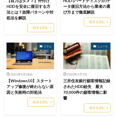
【自力はダメ？】外付け
HDD (ハードディスク)のデ
Shamoon
Shanya
SharePoint Server
HDDを安全に復旧する方
ータ復旧方法から業者の選
法とは？故障パターンや対
び方まで徹底解説
ShinyHunters
SIEM
Sigularity
Silver Fox
処法を解説
SIMPLESEA
SimplexTea
SkyBridge
SKYSEA
続きを読む
続きを読む
SkySpider
smartedr
SMB
SMS
Snake Keylogger
SNS
SNSアカウント
SOAR
SOC
Sodin
Software ISAC
Sophos
コラム
ニュース
Spotify
SQL
SQLインジェクション
SSD
SSL
Storm-1865
Storm-2603
Storm―0324
Sunburst
SUPERNOVA
TAIMS
TBM
2021年5月28日
2020年5月7日
TeamT5
Telnet
Tenable
Termite
【Windows10】スタート
三井住友銀行顧客情報記録
The Com
Think Twice
Thoma Bravo
TikTok
アップ修復が終わらない原
されたHDD紛失 最大
TLS
To
Trader Traiter
TrendMicro
因と失敗時の対処法
70,000件の顧客情報に影
響
Trickbot
TVer
twitter
Uber
UCS
続きを読む
UNC3886
UNC4736
UNC6040
続きを読む
Urban VPN Proxy
URL
USB
USBメモリ