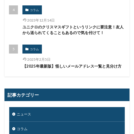
ウイルス被害
ウェア
ウェブ
コラム
ウォーシッピング
ウォレット
エクアドル
2023年12月14日
エクスプロイト攻撃
エムケイシステム
エモテット
ユニクロのクリスマスギフトというリンクに要注意！友人
から送られてくることもあるので気を付けて！
エモテットアクション
エモテット感染
エラーメール
エンジニア
エンドポイント
コラム
エンドポイントセキュリティ
オーストラリア
2025年2月5日
オーストラリア大学
オープンソース
【2025年最新版】怪しいメールアドレス一覧と見分け方
オリエンタルランド
オリンピック
オンプレミス
オンライン
オンラインゲーム
オンラインショップ
カーシェアリング
ガートナー
ガイドライン
記事カテゴリー
カスペルスキー
カプコン
キムスキー
キャッシュレス
キャッシュレス決済
キャノン
ニュース
グーグル
クアラルンプール国際空港
クッキー
グッドライフカンパニー
クラウド
コラム
クラウドストライク
クラウドセキュリティ