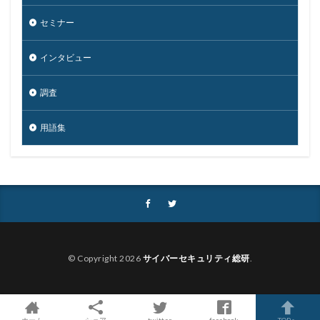
クラウド型
クラッカー
クラッキング
セミナー
グラントソントン
クリック
クリプトアジリティ
インタビュー
クリプトジャッキング
クレカ
クレジット
クレジットカード
クレジットカード情報
調査
クレデンシャル
クロスサイトスクリプティング
クロネコ
コード
コード決済
コーナン
用語集
コジマ
コスト
コロナウィルス
コロナウイルス
コロニアル・パイプライン
コンプライアンス
サーバ
サーバー
サイト
サイバー
サイバーインシデント
サイバーセキュリティ
サイバーセキュリティお助け隊
サイバーセキュリティ保険
サイバーセキュリティ協議会
© Copyright 2026
サイバーセキュリティ総研
.
サイバーセキュリティ基本法
サイバーリーズン
サイバーリスク保険
サイバー保険
サイバー攻撃
サイバー攻撃の歴史
サイバー犯罪