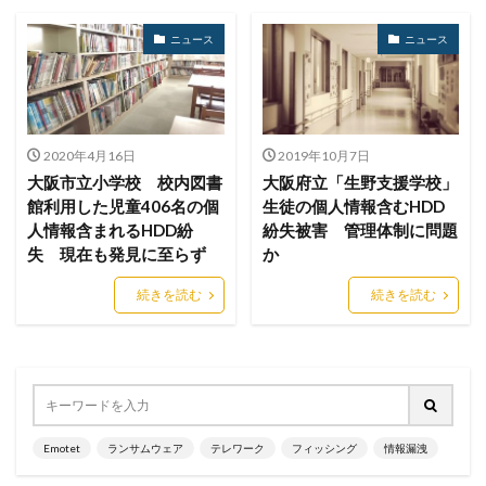
USB持ち出し
USB紛失
UTM
ニュース
ニュース
UTM 統合脅威管理
VallyRAT
Vidar
Violet Tyhoon
Vivo
VMware
VMware ESXi
VMware vSphere
VOD
VPN
VulzSec
WAF
Wanna Cry
Wannacry
WAONポイント
2020年4月16日
2019年10月7日
大阪市立小学校 校内図書
大阪府立「生野支援学校」
Water Hydra
Web
Webshell
webサーバー
館利用した児童406名の個
生徒の個人情報含むHDD
Webサイト
webページ
web予約
人情報含まれるHDD紛
紛失被害 管理体制に問題
WelcomeHR
WhatsApp
White Rabbit
Wi-Fi
失 現在も発見に至らず
か
WikiLeaksV2
window7
Windows
Windows7
続きを読む
続きを読む
WindowsDefender
Word
WordPress
X
XDR
xiū gǒu
xynos Auto T5123
Yanluowang
YouTube
YY Lai Yu
Zero Day Initiative
ZIP
zipファイル
Zoom
アウトソーシング
アカウント
アカウントトークン
アカウントロック
Emotet
ランサムウェア
テレワーク
フィッシング
情報漏洩
アカウント情報
アクセス
アクセスコード