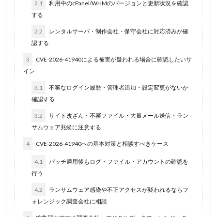
2.1
利用中のcPanel/WHMのバージョンと更新状況を確認
する
2.2
レンタルサーバ・制作会社・保守会社に対応済みか確
認する
3
CVE-2026-41940による被害が疑われる場合に確認したいサ
イン
3.1
不審なログイン履歴・管理者追加・設定変更がないか
確認する
3.2
サイト改ざん・不審ファイル・大量メール送信・ラン
サムウェア兆候に注意する
4
CVE-2026-41940への基本対策と相談すべきケース
4.1
パッチ適用後もログ・ファイル・アカウントの確認を
行う
4.2
ランサムウェア感染や不正アクセスが疑われるならフ
ォレンジック調査会社に相談