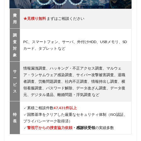
費
★見積り無料
まずはご相談ください
用
調
査
PC、スマートフォン、サーバ、外付けHDD、USBメモリ、SD
対
カード、タブレット など
象
情報漏洩調査、ハッキング・不正アクセス調査、マルウェ
サ
ア・ランサムウェア感染調査、サイバー攻撃被害調査、退職
ー
者調査、労働問題調査、社内不正調査、情報持出し調査、横
ビ
領着服調査、パスワード解除、データ改ざん調査、データ復
ス
元、デジタル遺品、離婚問題・浮気調査 など
✓累積ご相談件数
47,431件以上
特
✓国際基準をクリアした厳重なセキュリティ体制（ISO認証、
長
プライバシーマーク取得済）
✓
警視庁からの捜査協力依頼
・感謝状受領
の実績多数