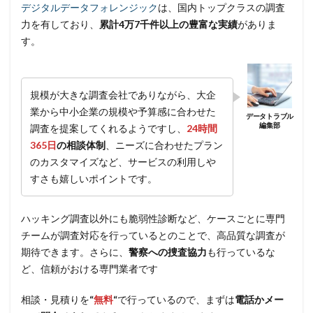
デジタルデータフォレンジック
は、国内トップクラスの調査
力を有しており、
累計4万7千件以上の豊富な実績
がありま
す。
規模が大きな調査会社でありながら、大企
業から中小企業の規模や予算感に合わせた
調査を提案してくれるようですし、
24時間
365日
の相談体制
、ニーズに合わせたプラン
のカスタマイズなど、サービスの利用しや
すさも嬉しいポイントです。
ハッキング調査以外にも脆弱性診断など、ケースごとに専門
チームが調査対応を行っているとのことで、高品質な調査が
期待できます。さらに、
警察への捜査協力
も行っているな
ど、信頼がおける専門業者です
相談・見積りを
“
無料
“
で行っているので、まずは
電話かメー