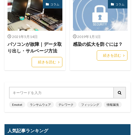
Trickbot
TVer
twitter
Uber
UCS
コラム
コラム
UNC3886
UNC4736
UNC6040
Urban VPN Proxy
URL
USB
USBメモリ
USB持ち出し
USB紛失
UTM
UTM 統合脅威管理
VallyRAT
Vidar
2021年5月14日
2019年1月1日
パソコンが故障｜データ取
感染の拡大を防ぐには？
Violet Tyhoon
Vivo
VMware
VMware ESXi
り出し・サルベージ方法
VMware vSphere
VOD
VPN
VulzSec
続きを読む
続きを読む
WAF
Wanna Cry
Wannacry
WAONポイント
Water Hydra
Web
Webshell
webサーバー
Webサイト
webページ
web予約
WelcomeHR
WhatsApp
White Rabbit
Wi-Fi
WikiLeaksV2
window7
Windows
Windows7
Emotet
ランサムウェア
テレワーク
フィッシング
情報漏洩
WindowsDefender
Word
WordPress
X
XDR
xiū gǒu
xynos Auto T5123
Yanluowang
YouTube
YY Lai Yu
Zero Day Initiative
ZIP
人気記事ランキング