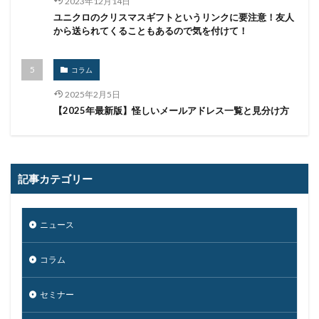
2023年12月14日
インフォスティーラー
インフラ
インフルエンサー
ユニクロのクリスマスギフトというリンクに要注意！友人
ウィルス
ウイルス
ウイルスバスター
から送られてくることもあるので気を付けて！
ウィルスバスター
ウィルス対策
ウイルス感染
ウイルス被害
ウェア
ウェブ
コラム
ウォーシッピング
ウォレット
エクアドル
2025年2月5日
【2025年最新版】怪しいメールアドレス一覧と見分け方
エクスプロイト攻撃
エムケイシステム
エモテット
エモテットアクション
エモテット感染
エラーメール
エンジニア
エンドポイント
エンドポイントセキュリティ
オーストラリア
記事カテゴリー
オーストラリア大学
オープンソース
オリエンタルランド
オリンピック
オンプレミス
ニュース
オンライン
オンラインゲーム
オンラインショップ
コラム
カーシェアリング
ガートナー
ガイドライン
カスペルスキー
カプコン
キムスキー
セミナー
キャッシュレス
キャッシュレス決済
キャノン