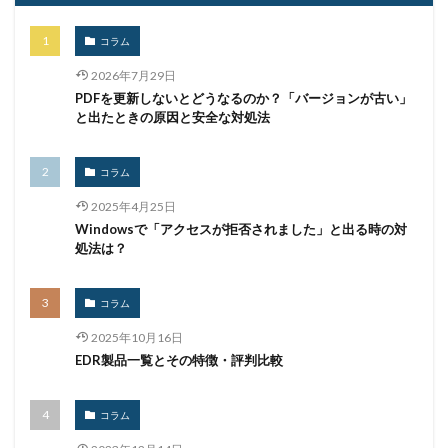
zipファイル
Zoom
アウトソーシング
アカウント
アカウントトークン
アカウントロック
コラム
アカウント情報
アクセス
アクセスコード
2026年7月29日
アクセス権限
アサヒグループホールディングス
PDFを更新しないとどうなるのか？「バージョンが古い」
と出たときの原因と安全な対処法
アスクル
アセスメント
アップデート
アップロード
アドウェア
アドレス
コラム
アドレス情報
アネモネ
アノニマス
アノマリ
2025年4月25日
アバスト
アプリ
アプリケーション
アラーム
Windowsで「アクセスが拒否されました」と出る時の対
アンインストール
アンケート
アンチウイルス
処法は？
アンチウィルス
アンチウィルスソフト
イーサリアム
イオン
イベント
コラム
インジェクション
インシデント
2025年10月16日
EDR製品一覧とその特徴・評判比較
インシデントウイルス
インシデントレスポンス
インシデント対応
インスタ
インストール
コラム
インターネット
インタビュー
イントラ