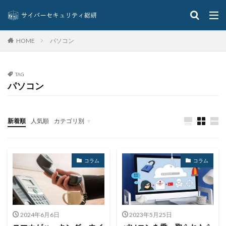
P2Pinfect
PaaS
pay
PayPay
PDF
Petya
PhaaS
Phobos
PIPEDREAM
Pixel
パソコン
HOME
PLC
Point32Health
PowerRatankba
powershell
PQC
ProjectWEB
ProLock
Pulse Connect Secure
Pulse Secure
Purple AI
TAG
パソコン
Pwn20wn Automotive
PXA Stealer
python
Pマーク
QakBot
Qilin
QR
QRコード
QUOINE
RaaS
Raccoon Stealer
新着順
人気順
カテゴリ別
Ragnar Locker
RagnarLocker
RapperBot
イベント
インタビュー
クイズ
ニュース
RedLine
RemoteWorks
Revil
RFJ
コラム
コラム
Rhadamanthys
Rhadamanthys Stealer
RHEL
Robust intelligence
Royalランサムウェア
Ryuk
S-RM
S2W
SaaS
SaaS管理
Salesforce
SALTWATER
Samba
Sangria Tempest
Scalyr
2024年6月6日
2023年5月25日
Scattered Lapsus$ Hunters
Scattered Spider