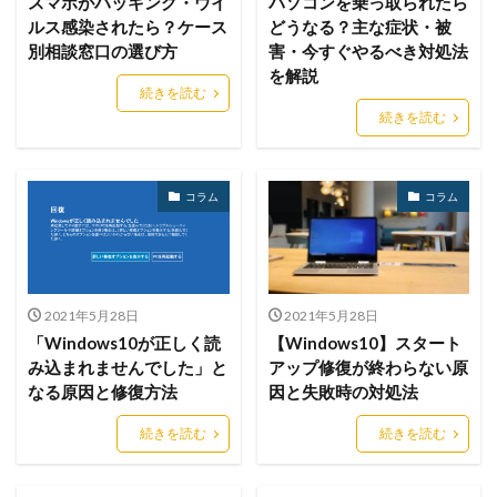
スマホがハッキング・ウイ
パソコンを乗っ取られたら
ルス感染されたら？ケース
どうなる？主な症状・被
Scranos
SDK
SDカード
SEASIDE
別相談窓口の選び方
害・今すぐやるべき対処法
SEASPY
SentinelLabs
SentinelOne
SEO
を解説
続きを読む
Shamoon
Shanya
SharePoint Server
続きを読む
ShinyHunters
SIEM
Sigularity
Silver Fox
SIMPLESEA
SimplexTea
SkyBridge
SKYSEA
コラム
コラム
SkySpider
smartedr
SMB
SMS
Snake Keylogger
SNS
SNSアカウント
SOAR
SOC
Sodin
Software ISAC
Sophos
Spotify
SQL
SQLインジェクション
SSD
2021年5月28日
2021年5月28日
SSL
Storm-1865
Storm-2603
Storm―0324
「Windows10が正しく読
【Windows10】スタート
Sunburst
SUPERNOVA
TAIMS
TBM
み込まれませんでした」と
アップ修復が終わらない原
なる原因と修復方法
因と失敗時の対処法
TeamT5
Telnet
Tenable
Termite
The Com
Think Twice
Thoma Bravo
TikTok
続きを読む
続きを読む
TLS
To
Trader Traiter
TrendMicro