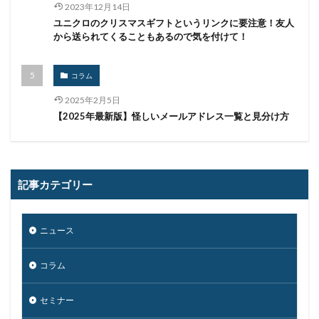
初期侵入
初期設定
制裁金
削除
助成金
2023年12月14日
ユニクロのクリスマスギフトというリンクに要注意！友人
北朝鮮
医師
医療
医療機関
半田病院
から送られてくることもあるので気を付けて！
印影
厚労省初動対応チーム
原因
原子力規制庁
口座情報
可視化
国分生協病院
コラム
国連安全保障理事会
地域金融機関
基本方針
2025年2月5日
多要素認証
大企業
大多喜ガス
【2025年最新版】怪しいメールアドレス一覧と見分け方
大阪急性期・総合医療センター
太陽光発電
奇安信集団
宅ふぁいる便
宅地建物取引業者免許
安全性
定額給付金
富士通
対策
記事カテゴリー
対策方法
対談
専門家パネル
小学校
小学館
岐阜
巧妙化
広告
広島
ニュース
座談会
強化
復元
復旧
快活フロンティア
悪意
悪用
情報
コラム
情報システム
情報セキュリティ
セミナー
情報セキュリティマネジメントシステム
情報共有