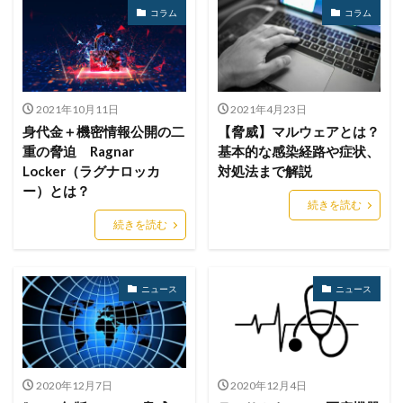
コラム
コラム
セキュリティ対策
セキュリティ教育
セキュリティ脆弱性
セキュリティ補助金
セキュリティ製品
セキュリティ診断
セブン銀行
セミナー
ゼロデイ
ゼロディ
ゼロデイ攻撃
2021年10月11日
2021年4月23日
ゼロトラスト
センチネルワン
ソース
身代金＋機密情報公開の二
【脅威】マルウェアとは？
重の脅迫 Ragnar
基本的な感染経路や症状、
ソースコード
ソフォス
ソフト
ソフトウェア
Locker（ラグナロッカ
対処法まで解説
ソフトスキル
ソフトバンク
ダークウェブ
ー）とは？
続きを読む
ダークトレース
ダークネット市場
続きを読む
タイポスクワッティング
ダイレクトメール
ダウンロード
ダブルチェック
タリン・メカニズム
チェック
チェックポイント
チャットワーク
ニュース
ニュース
ツール
データ
データフォレンジック
データベース
データ修復
データ復元
データ復旧
データ持ち出し
データ破壊
2020年12月7日
2020年12月4日
ディープフェイク
ディズニー
デザリング