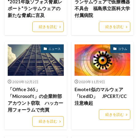
“2021年版ソフォス脅威レ
ランサムウェアで医療機器
デジタル
デジタルフォレンジック
デバイス
ポート”ランサムウェアの
不具合 福島県立医科大学
新たな脅威に言及
付属病院
テレマティクス
テレワーク
テレワークセミナー
テレワークのセキュリティ
どうなる
続きを読む
続きを読む
ドッペルゲンガードメイン
ドメイン
ドメイン名ハイジャック
トヨタ
トラフィック
ニュース
コラム
トレーディングボット
トレンドマイクロ
トロイの木馬
ドン・キホーテ
なりすまし
なりすましメール
ニチレイ
ニトリ
ニュース
ネット
ネットバンキング
ネットワーク
2020年12月2日
2020年11月9日
「Office 365」
Emotet似のマルウェア
ネットワーク侵入
ノーウェアランサム
「Microsoft」の企業幹部
「IcedID」 JPCERT/CC
ノートパソコン
ノートン
のっとり
アカウント窃取 ハッカー
注意喚起
バージョン
ハードディスク
バグ
用フォーラムで売買
続きを読む
ハクティビズム
パケット
パスワード
続きを読む
パスワードスプレー
パスワードレス
パスワード使い回し
パスワード解析