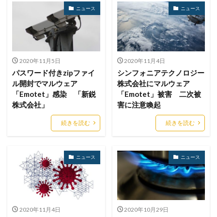
ニュース
ニュース
パスワード解除
パソコン
ハッカー
ハッカーグループ
ハッカー不正アクセス
ハッカー集団
ハッキング
ハッキングされました
バックアップ
パッチ
ハニーポット
2020年11月5日
2020年11月4日
バニティURL
ハフニウム
ばらまき
バレる
パスワード付きzipファイ
シンフォニアテクノロジー
ル開封でマルウェア
株式会社にマルウェア
パロアルト
ビジネスメール
ビジネスメール詐欺
「Emotet」感染 「新鋭
「Emotet」被害 二次被
ビックデータ
ビッグローブ
ビットコイン
株式会社」
害に注意喚起
ビットポイント
ビデオ会議
ビデオ会議ツール
続きを読む
続きを読む
ヒューマンエラー
ファームウェア
ファイアウォール
ファイブ・アイズ
ファイル
ファイルレス
ファイルレス攻撃
フィッシング
ニュース
ニュース
フィッシングサイト
フィッシングメール
フィッシングメールにどう対処すべきか?
フィッシング対策協議会
フィッシング詐欺
2020年11月4日
2020年10月29日
フィルタリング
フェス
フォーティネット