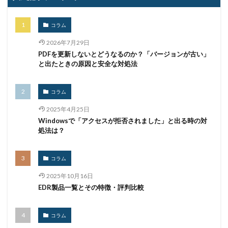
不正送金
中古
中国
中国人
中小企業
乗っ取られたら
乗っ取り
九州大学
事例
コラム
事故
二次被害
二段階
二段階認証
亜種
2026年7月29日
人材
人為的ミス
人的ミス
令和
PDFを更新しないとどうなるのか？「バージョンが古い」
仮想デスクトップ
仮想通貨
仮想通過
任天堂
と出たときの原因と安全な対処法
企業
企業向け
会社
位置情報
使いまわし
使い回し
侵入
保守
保護
コラム
個人
個人向け
個人情報
個人情報保護委員会
2025年4月25日
Windowsで「アクセスが拒否されました」と出る時の対
個人情報保護法
個人情報流出
個人情報漏洩
処法は？
偽装
偽装サイト
偽装ページ
偽警告
偽造
元社員
充電
全国銀行協会
コラム
公共機関
公的機関
公開
内部
内部不正
2025年10月16日
内閣サイバーセキュリティセンター
EDR製品一覧とその特徴・評判比較
内閣府沖縄総合事務局
再生可能エネルギー
再発防止
写真
初期アクセスブローカー
コラム