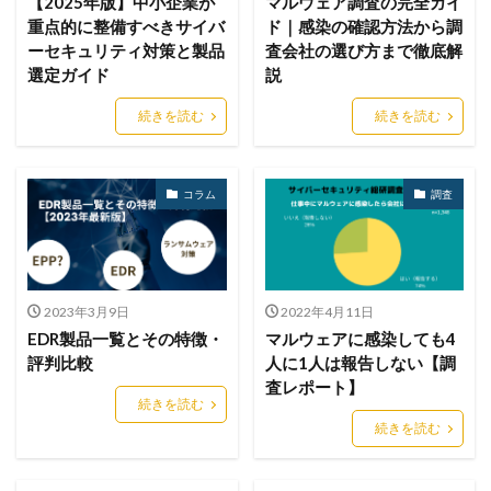
【2025年版】中小企業が
マルウェア調査の完全ガイ
シマンテック
シャドーAI
シャドーIT
重点的に整備すべきサイバ
ド｜感染の確認方法から調
ーセキュリティ対策と製品
査会社の選び方まで徹底解
シャドウAI
シルバニアファミリー
スキミング
選定ガイド
説
スキャン
スキル
スクリプト
続きを読む
続きを読む
スケウェアブロッカー
スタバ
ステガノグラフィ
ストレージ
スパイ
スパイウェア
スパム
スパムメール
スピアフィッシング
スプーフィング
コラム
調査
スマートEDR
スマートスピーカー
スマートフォン
スマートポンプ
スマホ
スミッシング
セイコーグループ株式会社
セキュア
セキュリティ
2023年3月9日
2022年4月11日
セキュリティアプリ
セキュリティインシデント
EDR製品一覧とその特徴・
マルウェアに感染しても4
セキュリティエンジニア
セキュリティコード
評判比較
人に1人は報告しない【調
セキュリティソフト
セキュリティニュース
査レポート】
続きを読む
セキュリティパッチ
セキュリティプログラム
続きを読む
セキュリティベンダー
セキュリティポリシー
セキュリティ人材
セキュリティ企業