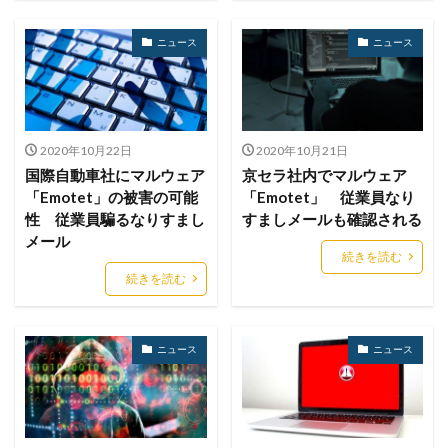
マクロ
マスキング
マルウェア
ニュース
ニュース
マルウェア感染
マルスパム
マルバタイジング
マンディアント
ミス
メーリングリスト
メール
メール 誤送信
メールアカウント
メールアカウント情報
メールアドレス
2020年10月22日
2020年10月21日
国際自動車社にマルウェア
京セラ社内でマルウェア
メールアドレス情報
メールサーバー
メール誤送信
「Emotet」の被害の可能
「Emotet」 従業員なり
メディアワークス
メディバンク
メリット
性 従業員騙るなりすまし
すましメールも確認される
モナコイン
モニタリング
モバイル
メール
続きを読む
やってはいけない
ヤフー
ヤマダ電機
ヤマハ
続きを読む
ユーザー
ユーザー情報
ユーロフィン
ゆうちょ
ゆうちょ銀行
ユニクロ
ライセンス
ニュース
ニュース
ラグナロッカー
ラテラルフィッシングメール
ランキング
ランサム
ランサムウェア
ランサムウェア. Windows
ランサムウェア対策
ランサムウェア被害
ランダムサブドメイン攻撃