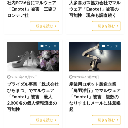
社内PC36台にマルウェア
大多喜ガス協力会社でマル
フォーム
フォレスター
フォレンジック
「Emotet」被害 三協フ
ウェア「Emotet」被害の
ロンテア社
可能性 現在も調査続く
ブックマーク
プライバシー
プライバシーマーク
ブラウザ
ブルートフォースアタック
ブルガリア
続きを読む
続きを読む
プロキシ
プログラム
プロダクトキー
ブロックチェーン
ペーパーレス化
ペアリング
ニュース
ニュース
ベトナム
ベネッセ
ペネトレーションテスト
ホームページ
ホームページ公開
ポーランド
ボイスフィッシング
ポイント
ホスティング
ポスト量子暗号
ボット
ボットネット
2020年10月29日
2020年10月23日
ブライダル事業「株式会社
産業用ロボット製造企業
ポップアップ
ホテル
ポリ・ネットワーク
ひらまつ」でマルウェア
「鳥羽洋行」でマルウェア
ポリシー
マイク
マイクロソフト
「Emotet」被害 最大
「Emotet」被害 複数の
マイクロソフト・アクティブ・プロテクションズ・プログラム
2,800名の個人情報流出の
なりすましメールに注意喚
可能性
起
マイクロソフトアカウント
マイクロソフトエクスチェンジサーバー
マイナビ
続きを読む
続きを読む
マイナポイント
マウイランサムウェア
マカフィー