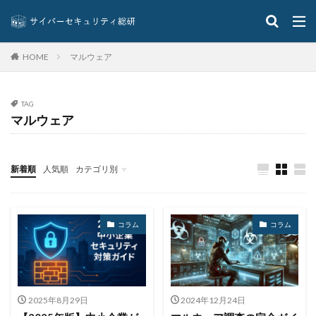
クロネコ
コード
コード決済
コーナン
コジマ
コスト
コロナウィルス
コロナウイルス
コロニアル・パイプライン
マルウェア
HOME
コンプライアンス
サーバ
サーバー
サイト
サイバー
サイバーインシデント
TAG
サイバーセキュリティ
サイバーセキュリティお助け隊
マルウェア
サイバーセキュリティ保険
サイバーセキュリティ協議会
サイバーセキュリティ基本法
サイバーリーズン
新着順
人気順
カテゴリ別
サイバーリスク保険
サイバー保険
サイバー攻撃
イベント
インタビュー
クイズ
ニュース
サイバー攻撃の歴史
サイバー犯罪
サイバー犯罪条約
サイボウズ
サイランス
コラム
コラム
サプライチェーン
サポート
サポート詐欺
シーザーズ
シグネチャ
シグネチャー
システム
システムエラー
システムエンジニア
2025年8月29日
2024年12月24日
システムトラブル
システム設定
システム障害