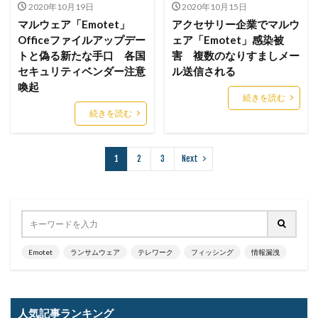
2020年10月19日
2020年10月15日
リアルタイム
リクエスト
リコー
リスク
マルウェア「Emotet」
アクセサリー企業でマルウ
Officeファイルアップデー
ェア「Emotet」感染被
リスト型攻撃
リップル
リテラシー
トと偽る新たな手口 各国
害 複数のなりすましメー
リバースヴィッシング
リモート
セキュリティベンダー注意
ル送信される
リモートコントロール
リモートワーク
喚起
続きを読む
リモートワークセミナー
続きを読む
リモートワークセミナー.テレワーク
リンク
ルーター
レシートジェネレーター
ローソン
1
2
3
Next
ログ
ログイン
ログ監視
ロシア
ロック
ワークスタイルテック
ワードプレス
ワーム
ワイファイ
ワンタイムパスワード
一括送信
一斉送信
一斉送信時
三井住友カード
Emotet
ランサムウェア
テレワーク
フィッシング
情報漏洩
三菱電機
不具合
不審
不審メール
不正
不正アクセス
不正アプリ
不正プログラム
不正メール
不正ログイン
不正利用
不正送信
人気記事ランキング