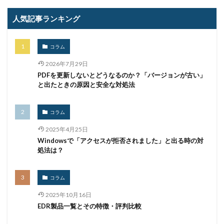
事故
二次被害
二段階
二段階認証
亜種
人気記事ランキング
人材
人為的ミス
人的ミス
令和
仮想デスクトップ
仮想通貨
仮想通過
任天堂
コラム
企業
企業向け
会社
位置情報
2026年7月29日
使いまわし
使い回し
侵入
保守
保護
PDFを更新しないとどうなるのか？「バージョンが古い」
個人
個人向け
個人情報
個人情報保護委員会
と出たときの原因と安全な対処法
個人情報保護法
個人情報流出
個人情報漏洩
偽装
偽装サイト
偽装ページ
偽警告
コラム
偽造
元社員
充電
全国銀行協会
2025年4月25日
Windowsで「アクセスが拒否されました」と出る時の対
公共機関
公的機関
公開
内部
内部不正
処法は？
内閣サイバーセキュリティセンター
内閣府沖縄総合事務局
再生可能エネルギー
コラム
再発防止
写真
初期アクセスブローカー
2025年10月16日
初期侵入
初期設定
制裁金
削除
助成金
EDR製品一覧とその特徴・評判比較
北朝鮮
医師
医療
医療機関
半田病院