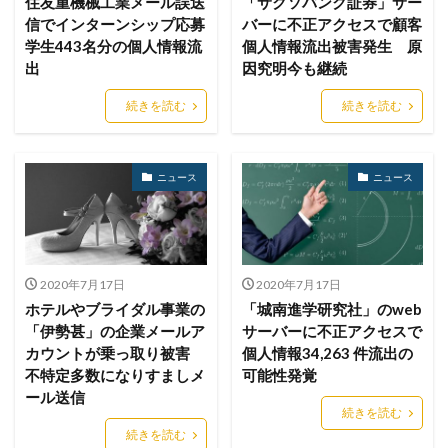
住友重機械工業メール誤送
「サクソバンク証券」サー
信でインターンシップ応募
バーに不正アクセスで顧客
スキャン
スキル
スクリプト
学生443名分の個人情報流
個人情報流出被害発生 原
スケウェアブロッカー
スタバ
ステガノグラフィ
出
因究明今も継続
ストレージ
スパイ
スパイウェア
スパム
続きを読む
続きを読む
スパムメール
スピアフィッシング
スプーフィング
スマートEDR
スマートスピーカー
スマートフォン
スマートポンプ
スマホ
スミッシング
ニュース
ニュース
セイコーグループ株式会社
セキュア
セキュリティ
セキュリティアプリ
セキュリティインシデント
セキュリティエンジニア
セキュリティコード
2020年7月17日
2020年7月17日
セキュリティソフト
セキュリティニュース
ホテルやブライダル事業の
「城南進学研究社」のweb
セキュリティパッチ
セキュリティプログラム
「伊勢甚」の企業メールア
サーバーに不正アクセスで
カウントが乗っ取り被害
個人情報34,263 件流出の
セキュリティベンダー
セキュリティポリシー
不特定多数になりすましメ
可能性発覚
セキュリティ人材
セキュリティ企業
ール送信
続きを読む
セキュリティ対策
セキュリティ教育
続きを読む
セキュリティ脆弱性
セキュリティ補助金