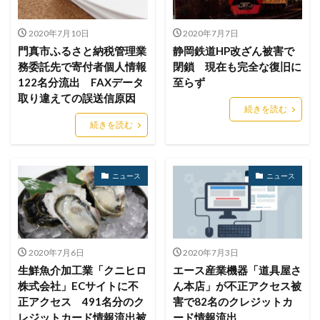
テレマティクス
テレワーク
テレワークセミナー
テレワークのセキュリティ
どうなる
2020年7月10日
2020年7月7日
ドッペルゲンガードメイン
ドメイン
門真市ふるさと納税管理業
静岡鉄道HP改ざん被害で
ドメイン名ハイジャック
トヨタ
トラフィック
務委託先で寄付者個人情報
閉鎖 現在も完全な復旧に
122名分流出 FAXデータ
至らず
トレーディングボット
トレンドマイクロ
取り違えての誤送信原因
トロイの木馬
ドン・キホーテ
なりすまし
続きを読む
続きを読む
なりすましメール
ニチレイ
ニトリ
ニュース
ネット
ネットバンキング
ネットワーク
ネットワーク侵入
ノーウェアランサム
ニュース
ニュース
ノートパソコン
ノートン
のっとり
バージョン
ハードディスク
バグ
ハクティビズム
パケット
パスワード
2020年7月6日
2020年7月3日
パスワードスプレー
パスワードレス
生鮮魚介加工業「クニヒロ
エース産業機器「道具屋さ
パスワード使い回し
パスワード解析
株式会社」ECサイトに不
ん本店」が不正アクセス被
正アクセス 491名分のク
害で82名のクレジットカ
パスワード解除
パソコン
ハッカー
レジットカード情報流出被
ード情報流出