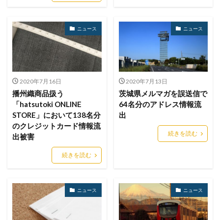
セキュリティ製品
セキュリティ診断
セブン銀行
ニュース
ニュース
セミナー
ゼロデイ
ゼロディ
ゼロデイ攻撃
ゼロトラスト
センチネルワン
ソース
ソースコード
ソフォス
ソフト
ソフトウェア
ソフトスキル
ソフトバンク
ダークウェブ
2020年7月16日
2020年7月13日
ダークトレース
ダークネット市場
播州織商品扱う
茨城県メルマガを誤送信で
タイポスクワッティング
ダイレクトメール
「hatsutoki ONLINE
64名分のアドレス情報流
STORE」において138名分
出
ダウンロード
ダブルチェック
タリン・メカニズム
のクレジットカード情報流
チェック
チェックポイント
チャットワーク
続きを読む
出被害
ツール
データ
データフォレンジック
続きを読む
データベース
データ修復
データ復元
データ復旧
データ持ち出し
データ破壊
ニュース
ニュース
ディープフェイク
ディズニー
デザリング
デジタル
デジタルフォレンジック
デバイス