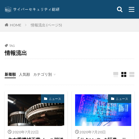
コロナウイルス
コロニアル・パイプライン
コンプライアンス
サーバ
サーバー
サイト
情報流出 (ページ5)
HOME
サイバー
サイバーインシデント
サイバーセキュリティ
サイバーセキュリティお助け隊
サイバーセキュリティ保険
サイバーセキュリティ協議会
TAG
情報流出
サイバーセキュリティ基本法
サイバーリーズン
サイバーリスク保険
サイバー保険
サイバー攻撃
サイバー攻撃の歴史
サイバー犯罪
新着順
人気順
カテゴリ別
サイバー犯罪条約
サイボウズ
サイランス
イベント
インタビュー
クイズ
ニュース
サプライチェーン
サポート
サポート詐欺
ニュース
ニュース
シーザーズ
シグネチャ
シグネチャー
システム
システムエラー
システムエンジニア
システムトラブル
システム設定
システム障害
シマンテック
シャドーAI
シャドーIT
2020年7月22日
2020年7月20日
シャドウAI
シルバニアファミリー
スキミング