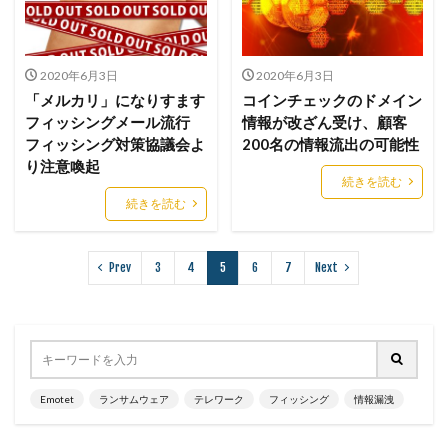
リスト型攻撃
リップル
リテラシー
リバースヴィッシング
リモート
リモートコントロール
リモートワーク
2020年6月3日
2020年6月3日
「メルカリ」になりすます
コインチェックのドメイン
リモートワークセミナー
フィッシングメール流行
情報が改ざん受け、顧客
リモートワークセミナー.テレワーク
リンク
フィッシング対策協議会よ
200名の情報流出の可能性
ルーター
レシートジェネレーター
ローソン
り注意喚起
続きを読む
ログ
ログイン
ログ監視
ロシア
ロック
続きを読む
ワークスタイルテック
ワードプレス
ワーム
ワイファイ
ワンタイムパスワード
一括送信
Prev
3
4
5
6
7
Next
一斉送信
一斉送信時
三井住友カード
三菱電機
不具合
不審
不審メール
不正
不正アクセス
不正アプリ
不正プログラム
不正メール
不正ログイン
不正利用
不正送信
不正送金
中古
中国
中国人
中小企業
Emotet
ランサムウェア
テレワーク
フィッシング
情報漏洩
乗っ取られたら
乗っ取り
九州大学
事例