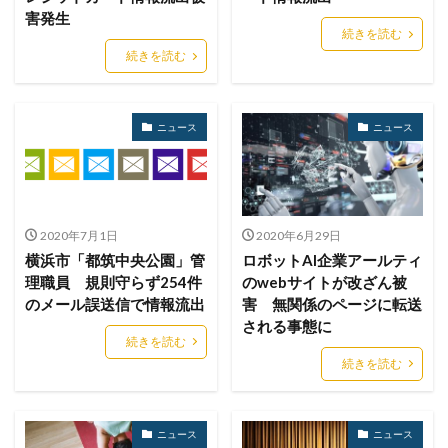
ハッカーグループ
ハッカー不正アクセス
害発生
ハッカー集団
ハッキング
ハッキングされました
続きを読む
続きを読む
バックアップ
パッチ
ハニーポット
バニティURL
ハフニウム
ばらまき
バレる
パロアルト
ビジネスメール
ビジネスメール詐欺
ニュース
ニュース
ビックデータ
ビッグローブ
ビットコイン
ビットポイント
ビデオ会議
ビデオ会議ツール
ヒューマンエラー
ファームウェア
2020年7月1日
2020年6月29日
ファイアウォール
ファイブ・アイズ
ファイル
横浜市「都筑中央公園」管
ロボットAI企業アールティ
ファイルレス
ファイルレス攻撃
フィッシング
理職員 規則守らず254件
のwebサイトが改ざん被
のメール誤送信で情報流出
害 無関係のページに転送
フィッシングサイト
フィッシングメール
される事態に
フィッシングメールにどう対処すべきか?
続きを読む
続きを読む
フィッシング対策協議会
フィッシング詐欺
フィルタリング
フェス
フォーティネット
フォーム
フォレスター
フォレンジック
ニュース
ニュース