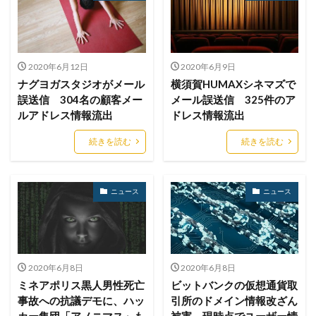
ブックマーク
プライバシー
プライバシーマーク
ブラウザ
ブルートフォースアタック
ブルガリア
プロキシ
プログラム
プロダクトキー
2020年6月12日
2020年6月9日
ブロックチェーン
ペーパーレス化
ペアリング
ナグヨガスタジオがメール
横須賀HUMAXシネマズで
ベトナム
ベネッセ
ペネトレーションテスト
誤送信 304名の顧客メー
メール誤送信 325件のア
ホームページ
ホームページ公開
ポーランド
ルアドレス情報流出
ドレス情報流出
ボイスフィッシング
ポイント
ホスティング
続きを読む
続きを読む
ポスト量子暗号
ボット
ボットネット
ポップアップ
ホテル
ポリ・ネットワーク
ニュース
ニュース
ポリシー
マイク
マイクロソフト
マイクロソフト・アクティブ・プロテクションズ・プログラム
マイクロソフトアカウント
マイクロソフトエクスチェンジサーバー
マイナビ
2020年6月8日
2020年6月8日
マイナポイント
マウイランサムウェア
マカフィー
ミネアポリス黒人男性死亡
ビットバンクの仮想通貨取
事故への抗議デモに、ハッ
引所のドメイン情報改ざん
マクロ
マスキング
マルウェア
カー集団「アノニマス」も
被害 現時点でユーザー情