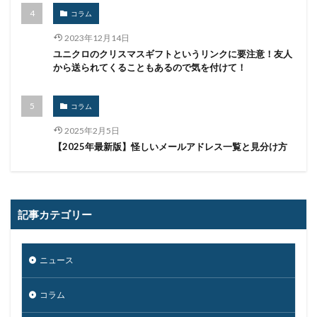
印影
厚労省初動対応チーム
原因
コラム
原子力規制庁
口座情報
可視化
国分生協病院
2023年12月14日
国連安全保障理事会
地域金融機関
基本方針
ユニクロのクリスマスギフトというリンクに要注意！友人
から送られてくることもあるので気を付けて！
多要素認証
大企業
大多喜ガス
大阪急性期・総合医療センター
太陽光発電
コラム
奇安信集団
宅ふぁいる便
宅地建物取引業者免許
2025年2月5日
安全性
定額給付金
富士通
対策
【2025年最新版】怪しいメールアドレス一覧と見分け方
対策方法
対談
専門家パネル
小学校
小学館
岐阜
巧妙化
広告
広島
座談会
強化
復元
復旧
記事カテゴリー
快活フロンティア
悪意
悪用
情報
情報システム
情報セキュリティ
ニュース
情報セキュリティマネジメントシステム
情報共有
情報流出
情報漏洩
情報窃取
情報管理
コラム
情報資産
情報閲覧
感染
慶応義塾大学