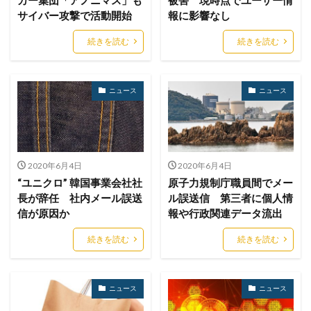
マルウェア感染
マルスパム
マルバタイジング
サイバー攻撃で活動開始
報に影響なし
マンディアント
ミス
メーリングリスト
続きを読む
続きを読む
メール
メール 誤送信
メールアカウント
メールアカウント情報
メールアドレス
メールアドレス情報
メールサーバー
メール誤送信
ニュース
ニュース
メディアワークス
メディバンク
メリット
モナコイン
モニタリング
モバイル
やってはいけない
ヤフー
ヤマダ電機
ヤマハ
2020年6月4日
2020年6月4日
ユーザー
ユーザー情報
ユーロフィン
“ユニクロ” 韓国事業会社社
原子力規制庁職員間でメー
ゆうちょ
ゆうちょ銀行
ユニクロ
ライセンス
長が辞任 社内メール誤送
ル誤送信 第三者に個人情
信が原因か
報や行政関連データ流出
ラグナロッカー
ラテラルフィッシングメール
ランキング
ランサム
ランサムウェア
続きを読む
続きを読む
ランサムウェア. Windows
ランサムウェア対策
ランサムウェア被害
ランダムサブドメイン攻撃
ニュース
ニュース
リアルタイム
リクエスト
リコー
リスク